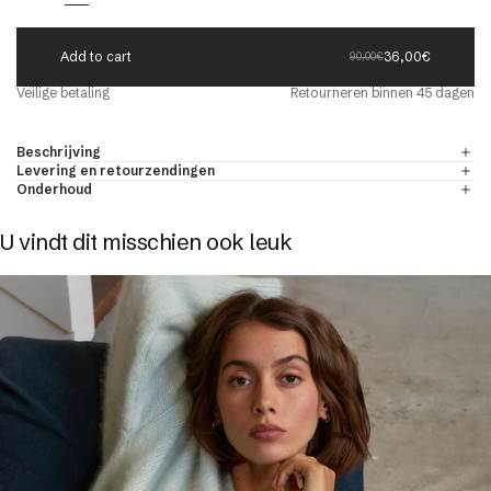
A
d
d
t
o
c
a
r
t
36,00€
90,00€
eld
Veilige betaling
Retourneren binnen 45 dagen
r
ONDE-HALS TRUIEN VOOR HEREN
ONTDEKKEN
Beschrijving
& kasjmier
Levering en retourzendingen
Onderhoud
U vindt dit misschien ook leuk