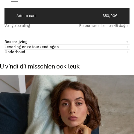
A
d
d
t
o
c
a
r
t
380,00€
eld
Veilige betaling
Retourneren binnen 45 dagen
r
ONDE-HALS TRUIEN VOOR HEREN
ONTDEKKEN
& kasjmier
Beschrijving
Levering en retourzendingen
Onderhoud
U vindt dit misschien ook leuk