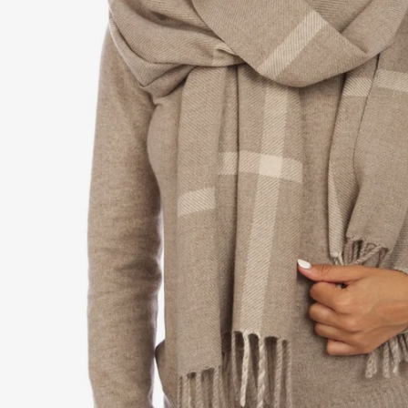
Pyj
Ba
Éto
Mo
chons
AL
Kas