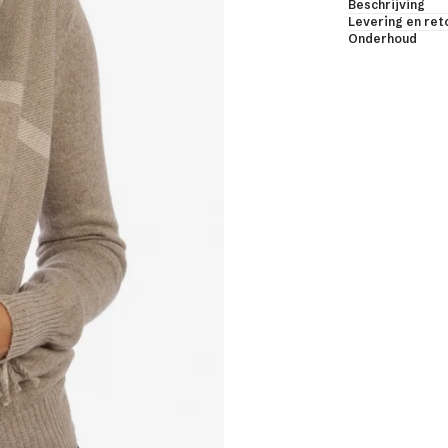
Beschrijving
ama's
Levering en re
Onderhoud
djassen & bodys
les & sjaals
uwloos & korte mouwen
LES BEKIJKEN
jmier dons