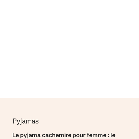
re brossé
LLS COL ROND HOMME
DÉCOUVRIR
 cachemire
Pyjamas
Le pyjama cachemire pour femme : le