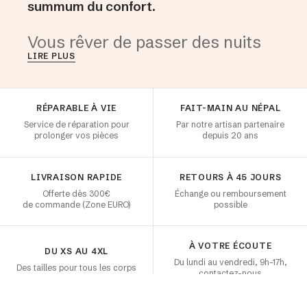
summum du confort.
Vous rêver de passer des nuits
LIRE PLUS
tranquilles et de vous
envelopper dans une extrême
Collection Baby-alpaga
Les intemporels
douceur ? N’attendez plus, le
RÉPARABLE À VIE
FAIT-MAIN AU NÉPAL
DÉCOUVRIR
DÉCOUVRIR
pyjama cachemire femme est fait
Service de réparation pour
Par notre artisan partenaire
pour vous ! Haut de gamme et
prolonger vos pièces
depuis 20 ans
confort avec une ou deux pièces
REZ NOTRE BEST-
PULL 100% CACHEMIRE
EMMA
! Parfait à offrir!
LIVRAISON RAPIDE
RETOURS À 45 JOURS
Offerte dès 300€
Échange ou remboursement
de commande (Zone EURO)
possible
Pyjama cachemire - Le confort
sophistiqué pour l’intérieur... et
À VOTRE ÉCOUTE
l’extérieur !
DU XS AU 4XL
V
V
V
V
O
O
O
O
R
R
R
R
T
T
T
T
O
O
O
O
U
U
U
U
T
T
T
T
A
A
A
A
C
C
C
C
O
O
O
O
C
C
C
C
T
T
T
T
O
O
O
O
N
N
N
N
I
I
I
I
E
E
E
E
L
L
L
L
L
L
L
L
L
L
L
L
E
E
E
E
I
I
I
I
Du lundi au vendredi, 9h–17h,
Des tailles pour tous les corps
contactez-nous
Découvrez notre nouvelle
collection de pyjama cachemire