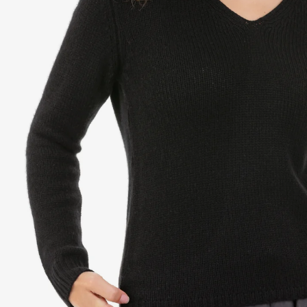
Ba
Éto
Mo
chons
AL
Kas