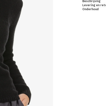
Beschrijving
djassen & bodys
Levering en re
Onderhoud
les & sjaals
uwloos & korte mouwen
LES BEKIJKEN
jmier dons