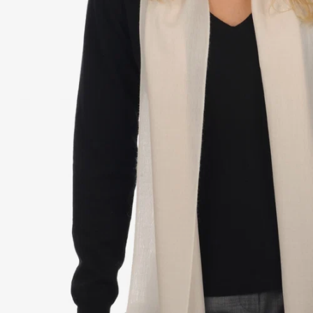
Ba
Éto
Mo
chons
AL
Kas