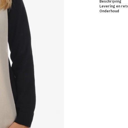
Beschrijving
djassen & bodys
Levering en re
Onderhoud
les & sjaals
uwloos & korte mouwen
LES BEKIJKEN
jmier dons