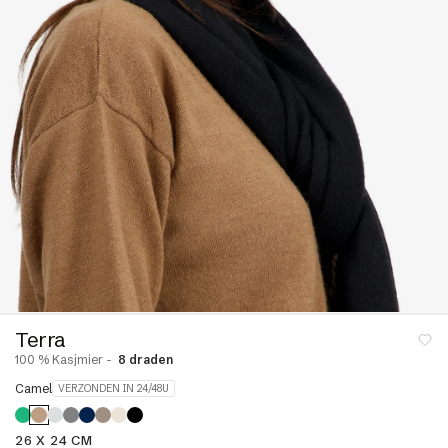
lgebreide
& linne
met ronde
Jurken en rokken
en
ruien
Pyjama's
pullovers
Badjassen & bodys
struien
Étoles & sjaals
Mouwloos & korte
& jasjes
mouwen
tingen &
ALLES BEKIJKEN
ons
 en
s
Terra
100 % Kasjmier -
8 draden
r
Kasjmier dons
Camel
VERZONDEN IN 24/48U
paca
26 X 24 CM