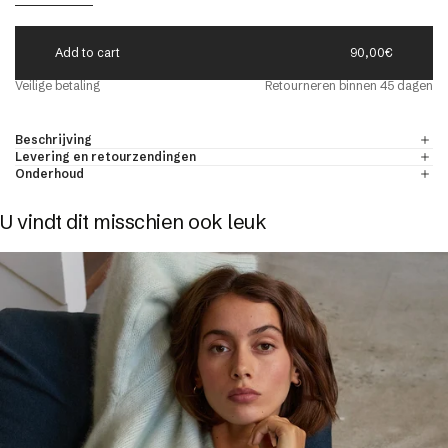
A
d
d
t
o
c
a
r
t
90,00€
eld
Veilige betaling
Retourneren binnen 45 dagen
r
ONDE-HALS TRUIEN VOOR HEREN
ONTDEKKEN
& kasjmier
Beschrijving
Levering en retourzendingen
Onderhoud
U vindt dit misschien ook leuk